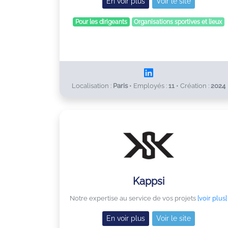
En voir plus
Voir le site
Pour les dirigeants
Organisations sportives et lieux
Localisation :
Paris
•
Employés :
11
•
Création :
2024
Kappsi
Notre expertise au service de vos projets
[voir plus]
En voir plus
Voir le site