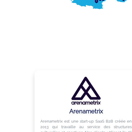
Arenametrix
Arenametrix est une start-up SaaS B2B créée en
2013 qui travaille au service des structures