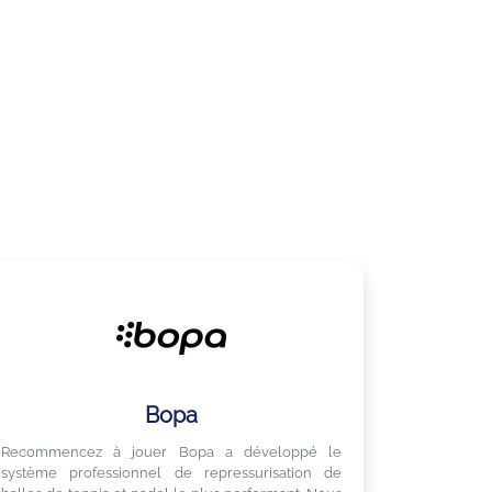
Bopa
Recommencez à jouer Bopa a développé le
système professionnel de repressurisation de