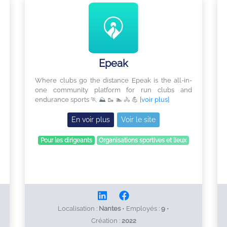
Epeak
Where clubs go the distance Epeak is the all-in-
one community platform for run clubs and
endurance sports 🏃 ⛰ 🥾 🏊 🚴 💪
[voir plus]
En voir plus
Voir le site
Pour les dirigeants
Organisations sportives et lieux
Localisation :
Nantes
•
Employés :
9
•
Création :
2022