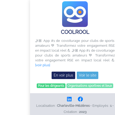
COOLROOL
🤳🏼 App #1 de covoiturage pour clubs de sports
amateurs 💚 Transformez votre engagement RSE
en impact local réel 💪 🤳🏼 App #1 de covoiturage
pour clubs de sports amateurs 💚 Transformez
votre engagement RSE en impact local réel 💪
[voir plus]
En voir plus
Voir le site
Pour les dirigeants
Organisations sportives et lieux
Localisation :
Charleville-Mézières
•
Employés :
1
•
Création :
2023