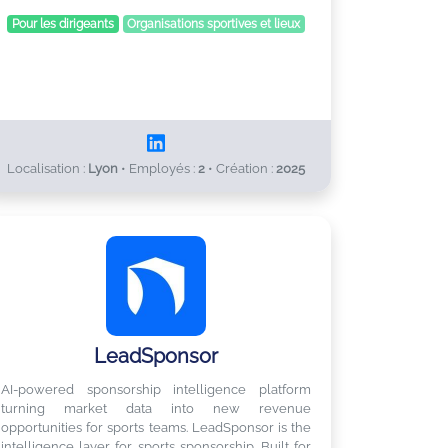
Pour les dirigeants
Organisations sportives et lieux
Localisation :
Lyon
•
Employés :
2
•
Création :
2025
LeadSponsor
AI-powered sponsorship intelligence platform
turning market data into new revenue
opportunities for sports teams. LeadSponsor is the
intelligence layer for sports sponsorship. Built for