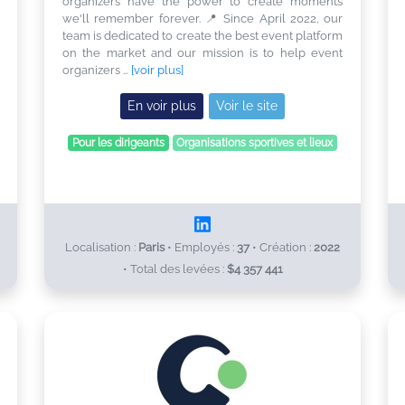
organizers have the power to create moments
we'll remember forever. 📍 Since April 2022, our
team is dedicated to create the best event platform
on the market and our mission is to help event
organizers …
[voir plus]
En voir plus
Voir le site
Pour les dirigeants
Organisations sportives et lieux
Localisation :
Paris
•
Employés :
37
•
Création :
2022
•
Total des levées :
$4 357 441