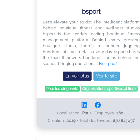
bsport
Let's elevate your studio! The intelligent platform
behind boutique fitness and wellness studios
bsport is the world’s leading boutique fitness
management platform. Behind every growing
boutique studio, there’s a founder juggling
hundreds of small details every day. bsport shares
the load. It powers boutique studios behind the
scenes, bringing operations …
[voir plus]
En voir plus
Voir le site
Pour les dirigeants
Organisations sportives et lieux
Localisation :
Paris
•
Employés :
262
•
Création :
2019
•
Total des levées :
$36 813 437