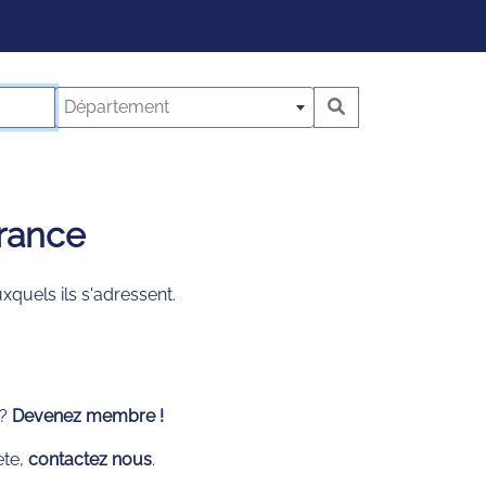
Département
France
quels ils s'adressent.
 ?
Devenez membre !
ète,
contactez nous
.