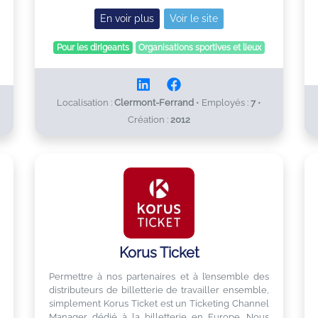
En voir plus
Voir le site
Pour les dirigeants
Organisations sportives et lieux
Localisation :
Clermont-Ferrand
•
Employés :
7
•
Création :
2012
Korus Ticket
Permettre à nos partenaires et à l’ensemble des
distributeurs de billetterie de travailler ensemble,
simplement Korus Ticket est un Ticketing Channel
Manager dédié à la billetterie en Europe. Nous