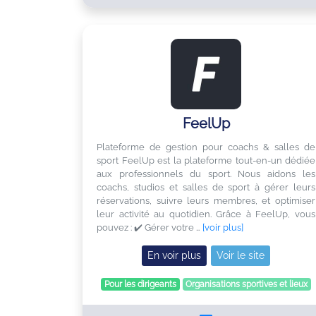
FeelUp
Plateforme de gestion pour coachs & salles de
sport FeelUp est la plateforme tout-en-un dédiée
aux professionnels du sport. Nous aidons les
coachs, studios et salles de sport à gérer leurs
réservations, suivre leurs membres, et optimiser
leur activité au quotidien. Grâce à FeelUp, vous
pouvez : ✔️ Gérer votre …
[voir plus]
En voir plus
Voir le site
Pour les dirigeants
Organisations sportives et lieux