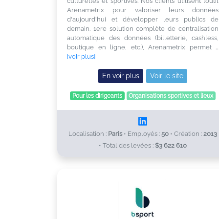
culturelles et sportives. Nos clients utilisent l’outil
Arenametrix pour valoriser leurs données
d'aujourd'hui et développer leurs publics de
demain. 1ere solution complète de centralisation
automatique des données (billetterie, cashless,
boutique en ligne, etc.), Arenametrix permet …
[voir plus]
En voir plus
Voir le site
Pour les dirigeants
Organisations sportives et lieux
Localisation :
Paris
•
Employés :
50
•
Création :
2013
•
Total des levées :
$3 622 610