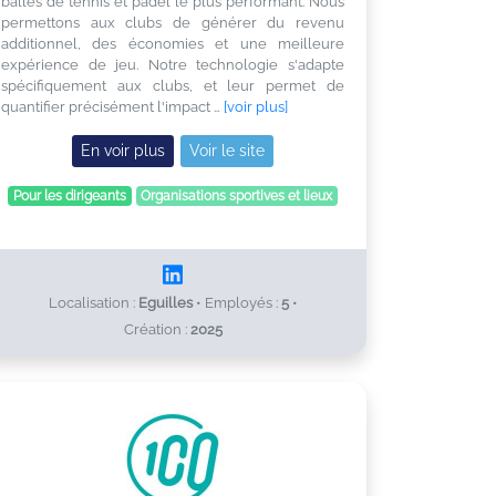
balles de tennis et padel le plus performant. Nous
permettons aux clubs de générer du revenu
additionnel, des économies et une meilleure
expérience de jeu. Notre technologie s'adapte
spécifiquement aux clubs, et leur permet de
quantifier précisément l'impact …
[voir plus]
En voir plus
Voir le site
Pour les dirigeants
Organisations sportives et lieux
Localisation :
Eguilles
•
Employés :
5
•
Création :
2025