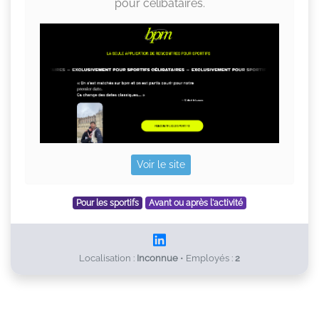
pour célibataires.
Voir le site
Pour les sportifs
Avant ou après l'activité
Localisation :
Inconnue
•
Employés :
2